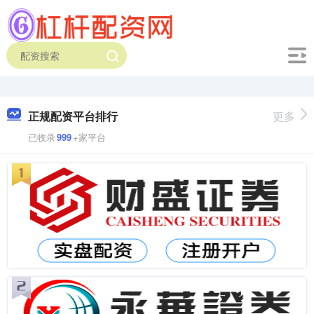
正规配资平台排行
更多
已收录
999
+家平台