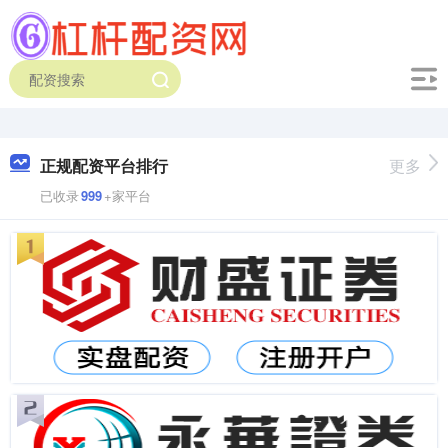
正规配资平台排行
更多
已收录
999
+家平台