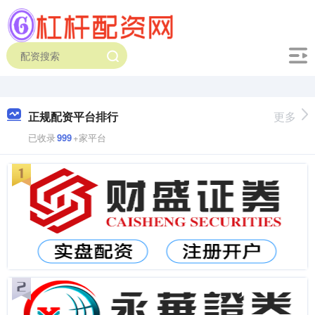
正规配资平台排行
更多
已收录
999
+家平台