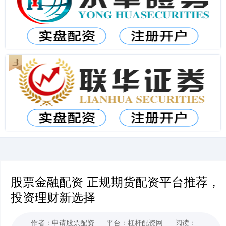
股票金融配资 正规期货配资平台推荐，
投资理财新选择
作者：申请股票配资
平台：杠杆配资网
阅读：