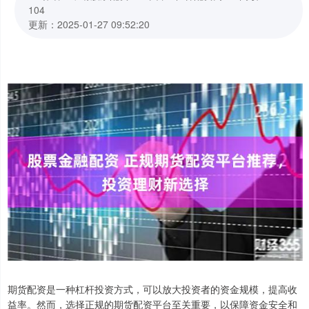
104
更新：2025-01-27 09:52:20
期货配资是一种杠杆投资方式，可以放大投资者的资金规模，提高收
益率。然而，选择正规的期货配资平台至关重要，以保障资金安全和