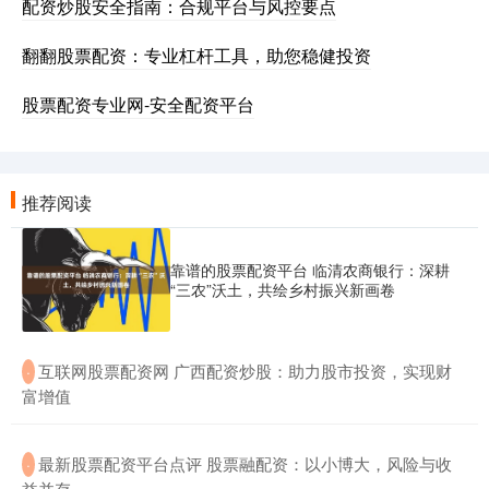
配资炒股安全指南：合规平台与风控要点
翻翻股票配资：专业杠杆工具，助您稳健投资
股票配资专业网-安全配资平台
推荐阅读
靠谱的股票配资平台 临清农商银行：深耕
“三农”沃土，共绘乡村振兴新画卷
​互联网股票配资网 广西配资炒股：助力股市投资，实现财
·
富增值
​最新股票配资平台点评 股票融配资：以小博大，风险与收
·
益并存