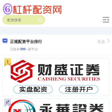
正规配资平台排行
更多
已收录
999
+家平台