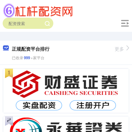
正规配资平台排行
更多
已收录
999
+家平台