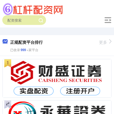
正规配资平台排行
更多
已收录
999
+家平台