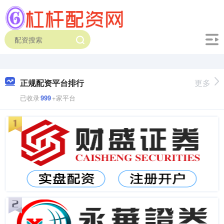
正规配资平台排行
更多
已收录
999
+家平台