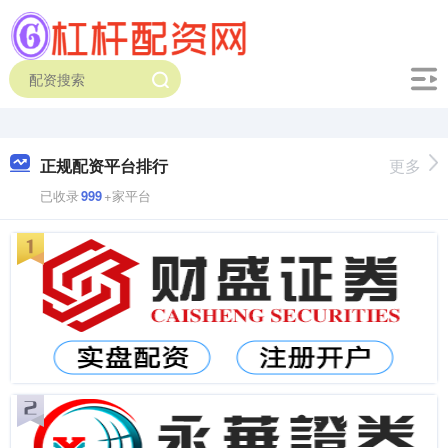
正规配资平台排行
更多
已收录
999
+家平台