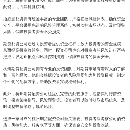
方式。杭州期货配资公司应运而生，为投资者提供资金杠杆重庆股票
配资，助力其稳健获利。
拾必选配资拥有经验丰富的专业团队，严格把控风控体系，确保资金
安全。平台采用先进的风险管理系统，实时监控市场动态，及时预警
风险，保障投资者资金不受损失。
期货配资公司通过向投资者提供资金杠杆，放大投资者的资金规模，
从而提高投资收益率。同时，配资公司也会对投资者的风险进行严格
把控，设定止损点和风险控制措施，保障投资者的资金安全。
杭州期货配资公司拥有专业的投资团队，对期货市场有着深入的了解
和丰富的经验。他们会根据投资者的风险承受能力和投资目标，制定
个性化的配资方案，帮助投资者实现稳健获利。
此外，杭州期货配资公司还提供完善的配套服务，包括实时行情资
讯、投资策略指导、风险预警等。投资者可以随时获取市场信息，及
时调整投资策略，规避风险。
选择一家可靠的杭州期货配资公司至关重要。投资者应考察公司的资
质、风控能力、服务水平等方面，确保资金安全和投资收益。