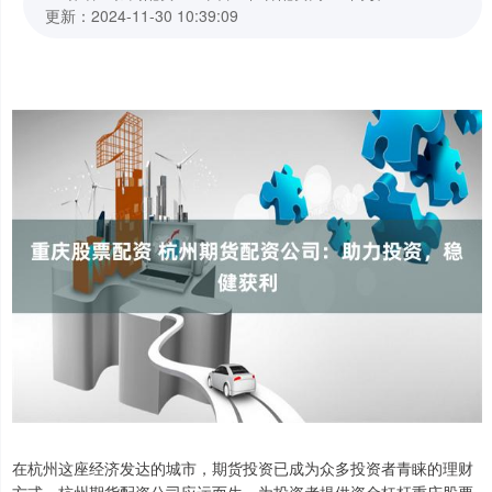
更新：2024-11-30 10:39:09
在杭州这座经济发达的城市，期货投资已成为众多投资者青睐的理财