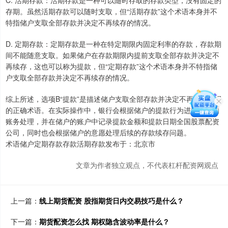
C. 活期存款：活期存款是一种可以随时存取的存款类型，没有固定的
存期。虽然活期存款可以随时支取，但“活期存款”这个术语本身并不
特指储户支取全部存款并决定不再续存的情况。
D. 定期存款：定期存款是一种在特定期限内固定利率的存款，存款期
间不能随意支取。如果储户在存款期限内提前支取全部存款并决定不
再续存，这也可以称为提款，但“定期存款”这个术语本身并不特指储
户支取全部存款并决定不再续存的情况。
综上所述，选项B“提款”是描述储户支取全部存款并决定不再续存情况
的正确术语。在实际操作中，银行会根据储户的提款行为进行相应的
账务处理，并在储户的账户中记录提款金额和提款日期全国股票配资
公司，同时也会根据储户的意愿处理后续的存款续存问题。
术语储户定期存款存款活期存款发布于：北京市
文章为作者独立观点，不代表杠杆配资网观点
上一篇：
线上期货配资 股指期货日内交易技巧是什么？
下一篇：
期货配资怎么找 期权隐含波动率是什么？