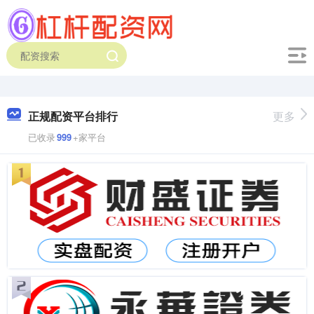
正规配资平台排行
更多
已收录
999
+家平台