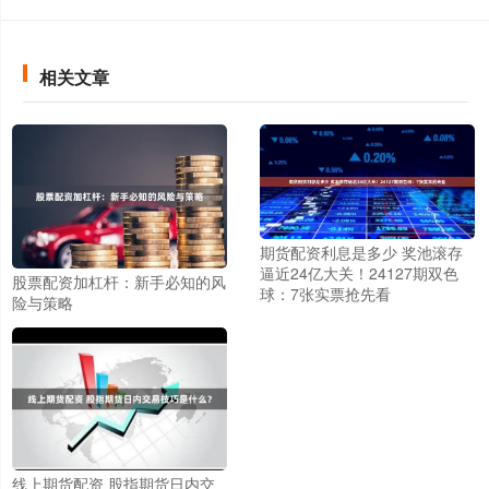
相关文章
期货配资利息是多少 奖池滚存
逼近24亿大关！24127期双色
股票配资加杠杆：新手必知的风
球：7张实票抢先看
险与策略
线上期货配资 股指期货日内交