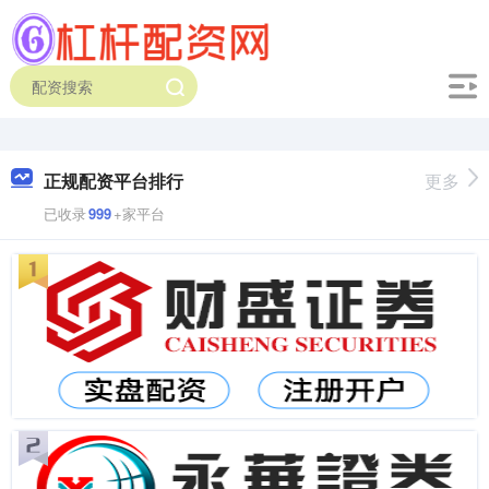
正规配资平台排行
更多
已收录
999
+家平台