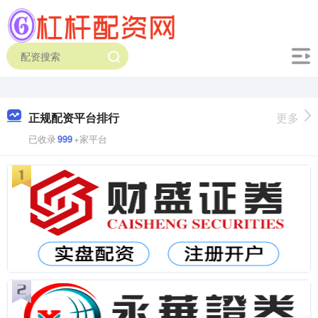
正规配资平台排行
更多
已收录
999
+家平台