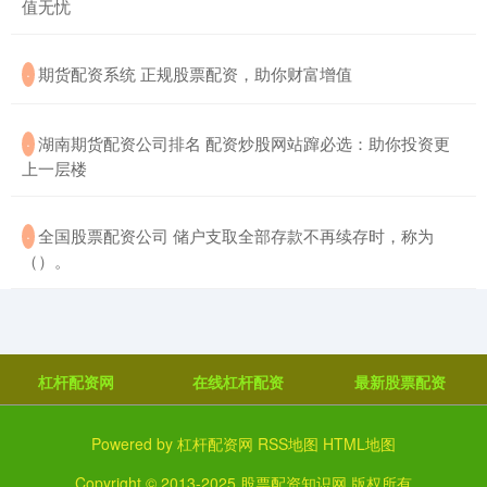
值无忧
​期货配资系统 正规股票配资，助你财富增值
·
​湖南期货配资公司排名 配资炒股网站蹿必选：助你投资更
·
上一层楼
​全国股票配资公司 储户支取全部存款不再续存时，称为
·
（）。
杠杆配资网
在线杠杆配资
最新股票配资
Powered by
杠杆配资网
RSS地图
HTML地图
Copyright
© 2013-2025
股票配资知识网
版权所有