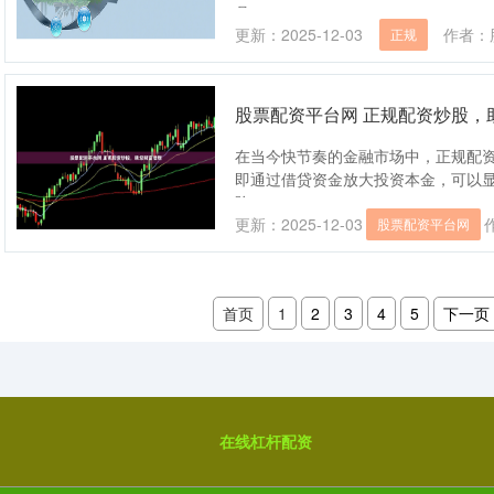
具....
更新：2025-12-03
作者：
正规
股票配资平台网 正规配资炒股，
在当今快节奏的金融市场中，正规配
即通过借贷资金放大投资本金，可以显
险....
更新：2025-12-03
股票配资平台网
首页
1
2
3
4
5
下一页
在线杠杆配资