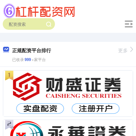
正规配资平台排行
更多
已收录
999
+家平台