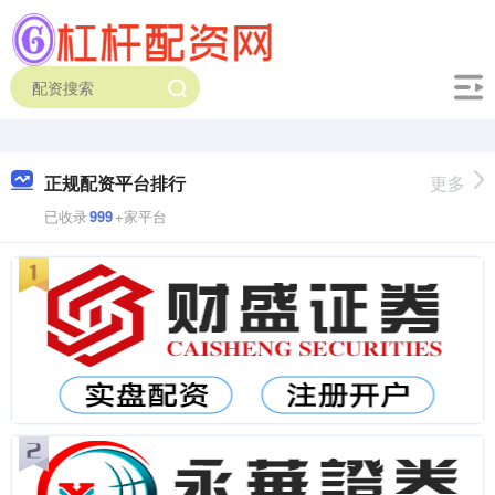
正规配资平台排行
更多
已收录
999
+家平台